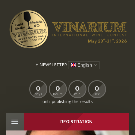
+ NEWSLETTER
English
0
0
0
0
days
hours
min
sec
until publishing the results
REGISTRATION