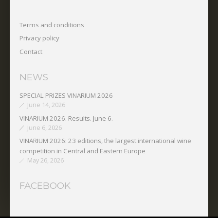
Terms and conditions
Privacy policy
Contact
NEWS
SPECIAL PRIZES VINARIUM 2026
June 14, 2026
VINARIUM 2026. Results. June 6.
June 6, 2026
VINARIUM 2026: 23 editions, the largest international wine
competition in Central and Eastern Europe
May 26, 2026
FACEBOOK