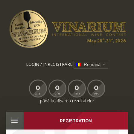
LOGIN / INREGISTRARE
Română
0
0
0
0
zile
ore
min
sec
până la afișarea rezultatelor
REGISTRATION