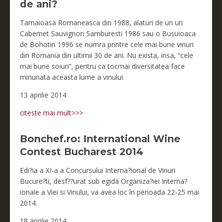
de ani?
Tamaioasa Romaneasca din 1988, alaturi de un un
Cabernet Sauvignon Samburesti 1986 sau o Busuioaca
de Bohotin 1996 se numra printre cele mai bune vinuri
din Romania din ultimii 30 de ani. Nu exista, insa, “cele
mai bune soiuri”, pentru ca tocmai diversitatea face
minunata aceasta lume a vinului.
13 aprilie 2014
citeste mai mult>>>
Bonchef.ro: International Wine
Contest Bucharest 2014
Edi?ia a XI-a a Concursului Interna?ional de Vinuri
Bucure?ti, desf??urat sub egida Organiza?iei Interna?
ionale a Viei si Vinului, va avea loc în perioada 22-25 mai
2014.
18 aprilie 2014