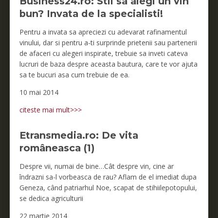
Business24.ro: Stii sa alegi un vin
bun? Invata de la specialisti!
Pentru a invata sa apreciezi cu adevarat rafinamentul
vinului, dar si pentru a-ti surprinde prietenii sau partenerii
de afaceri cu alegeri inspirate, trebuie sa inveti cateva
lucruri de baza despre aceasta bautura, care te vor ajuta
sa te bucuri asa cum trebuie de ea.
10 mai 2014
citeste mai mult>>>
Etransmedia.ro: De vita
româneasca (1)
Despre vii, numai de bine…Cât despre vin, cine ar
îndrazni sa-l vorbeasca de rau? Aflam de el imediat dupa
Geneza, când patriarhul Noe, scapat de stihiilepotopului,
se dedica agriculturii
22 martie 2014