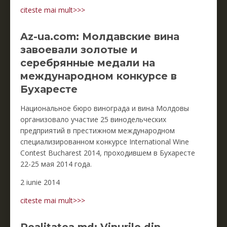
citeste mai mult>>>
Az-ua.com: Молдавские вина
завоевали золотые и
серебрянные медали на
международном конкурсе в
Бухаресте
Национальное бюро винограда и вина Молдовы
организовало участие 25 винодельческих
предприятий в престижном международном
специализированном конкурсе International Wine
Contest Bucharest 2014, проходившем в Бухаресте
22-25 мая 2014 года.
2 iunie 2014
citeste mai mult>>>