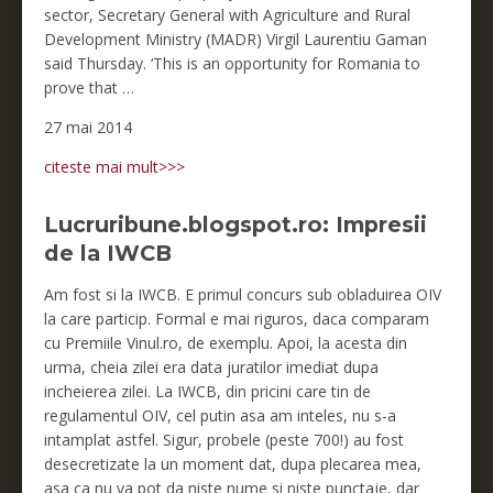
sector, Secretary General with Agriculture and Rural
Development Ministry (MADR) Virgil Laurentiu Gaman
said Thursday. ‘This is an opportunity for Romania to
prove that …
27 mai 2014
citeste mai mult>>>
Lucruribune.blogspot.ro: Impresii
de la IWCB
Am fost si la IWCB. E primul concurs sub obladuirea OIV
la care particip. Formal e mai riguros, daca comparam
cu Premiile Vinul.ro, de exemplu. Apoi, la acesta din
urma, cheia zilei era data juratilor imediat dupa
incheierea zilei. La IWCB, din pricini care tin de
regulamentul OIV, cel putin asa am inteles, nu s-a
intamplat astfel. Sigur, probele (peste 700!) au fost
desecretizate la un moment dat, dupa plecarea mea,
asa ca nu va pot da niste nume si niste punctaje, dar