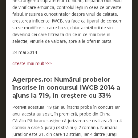
Restrangerea suprafetelor cu hibrid, disparitia obiceiului
de vinificare empirica, controlul legii in ceea ce priveste
falsul, insusirea cunostintelor despre vinul de calitate,
cresterea influentei IWCB, va face ca tiparul de consum
sa se modifice si catre baza, chiar achizitorii de vin
devenind cei care filtreaza din ce in ce mai bine in
selectie, vinurile de valoare, spre a le oferi in piata.
24 mai 2014
citeste mai mult>>>
Agerpres.ro: Numărul probelor
înscrise în concursul IWCB 2014 a
ajuns la 719, în creștere cu 33%
Potrivit acestuia, 19 țări au înscris probe în concurs iar
anul acesta au sosit, în premieră, probe din China.
Cătălin Păduraru susține că jurizarea se realizează cu 4
comisii a câte 5 jurați (3 străini și 2 români). Numărul
juraților este 21, din care 12 străini, iar 4 dintre jurații