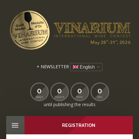
+ NEWSLETTER
English
0
0
0
0
days
hours
min
sec
until publishing the results
REGISTRATION