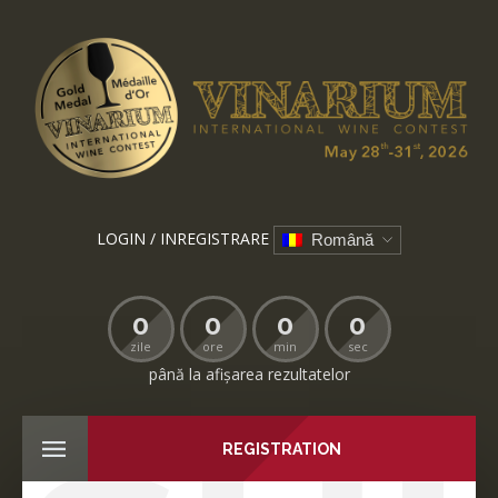
LOGIN / INREGISTRARE
Română
0
0
0
0
zile
ore
min
sec
până la afișarea rezultatelor
REGISTRATION