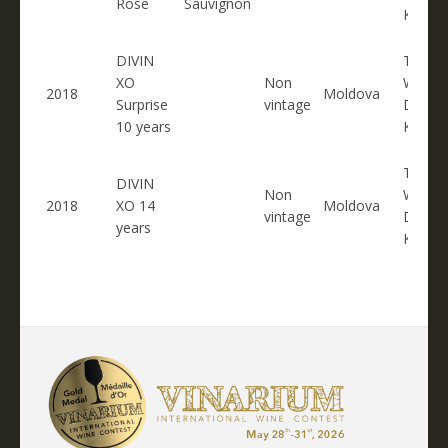
Rose
Sauvignon
KVINT
DIVIN
TIRAS
XO
Non
WINER
2018
Moldova
Surprise
vintage
DISTI
10 years
KVINT
TIRAS
DIVIN
Non
WINER
2018
XO 14
Moldova
vintage
DISTI
years
KVINT