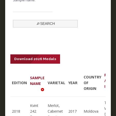
SEARCH
Download 2026 Medals
PROD
COUNTRY
SAMPLE
/
EDITION
VARIETAL
YEAR
OF
NAME
IMPO
ORIGIN
TIRAS
Kvint
Merlot,
WINER
2018
242
Cabernet
2017
Moldova
DISTI