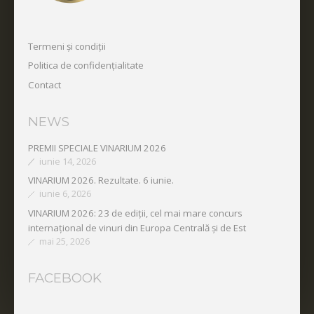
Termeni și condiții
Politica de confidențialitate
Contact
NEWS
PREMII SPECIALE VINARIUM 2026
iunie 14, 2026
VINARIUM 2026. Rezultate. 6 iunie.
iunie 6, 2026
VINARIUM 2026: 23 de ediții, cel mai mare concurs
internațional de vinuri din Europa Centrală și de Est
mai 25, 2026
FACEBOOK