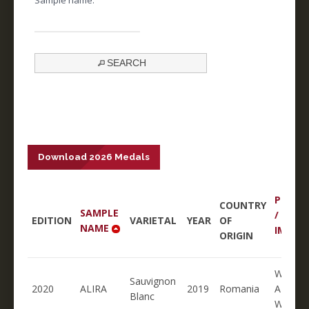
SEARCH
Download 2026 Medals
PRODU
COUNTRY
SAMPLE
/
EDITION
VARIETAL
YEAR
OF
NAME
IMPOR
ORIGIN
WINERO
Sauvignon
2020
ALIRA
2019
Romania
ALIRA
Blanc
WINER