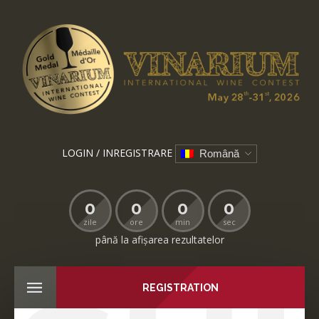
LOGIN / INREGISTRARE
Română
0
0
0
0
zile
ore
min
sec
până la afișarea rezultatelor
REGISTRATION